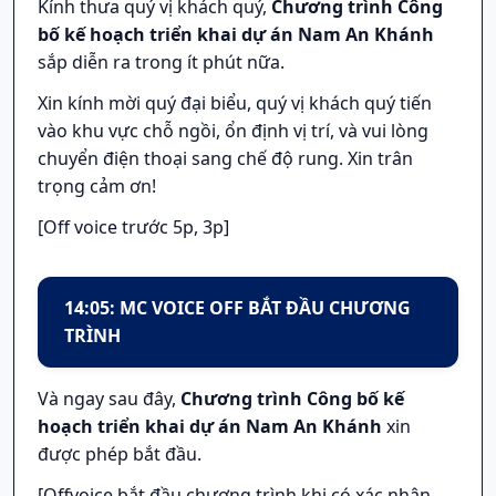
Kính thưa quý vị khách quý,
Chương trình Công
bố kế hoạch triển khai dự án Nam An Khánh
sắp diễn ra trong ít phút nữa.
Xin kính mời quý đại biểu, quý vị khách quý tiến
vào khu vực chỗ ngồi, ổn định vị trí, và vui lòng
chuyển điện thoại sang chế độ rung. Xin trân
trọng cảm ơn!
[Off voice trước 5p, 3p]
14:05: MC VOICE OFF BẮT ĐẦU CHƯƠNG
TRÌNH
Và ngay sau đây,
Chương trình Công bố kế
hoạch triển khai dự án Nam An Khánh
xin
được phép bắt đầu.
[Offvoice bắt đầu chương trình khi có xác nhận