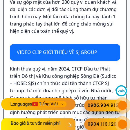
Và sự góp mặt của hơn 200 quý vị quan khách và
đại diện các đơn vị đối tác cùng tham dự chương
trình hôm nay. Một lần nữa chúng ta hãy dành 1
tràng pháo tay thật lớn để cùng chào mừng sự
hiện diện của toàn thể quý vị.
VIDEO CLIP GIỚI THIỆU VỀ SJ GROUP
Kính thưa quý vị, năm 2024, CTCP Đầu tư Phát
triển Đô thị và Khu công nghiệp Sông Đà (Sudico
– HOSE: SJS) chính thức đổi tên thành CTCP SJ
Group. Từ một doanh nghiệp có vốn Nhà nước, SJ
Group chuyển sang mô hình sở hữu tư nhân
Languages
100%, mở ra giai đoạn tái cấu trúc toàn diện từ
0986.934.916
định hướng phát triển danh mục các dự án đến tư
duy quản trị và trách nhiệm cộng đồng. Để có cái
Báo giá & tư vấn miễn phí!
0904.113.123
nhìn tổng quan hơn, ngay bây giờ Việt Anh xin