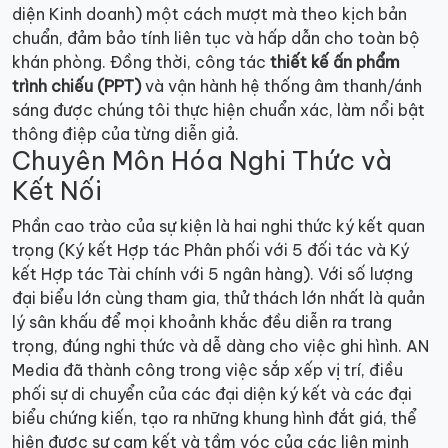
diện Kinh doanh) một cách mượt mà theo kịch bản
chuẩn, đảm bảo tính liên tục và hấp dẫn cho toàn bộ
khán phòng. Đồng thời, công tác
thiết kế ấn phẩm
trình chiếu (PPT)
và vận hành hệ thống âm thanh/ánh
sáng được chúng tôi thực hiện chuẩn xác, làm nổi bật
thông điệp của từng diễn giả.
Chuyên Môn Hóa Nghi Thức và
Kết Nối
Phần cao trào của sự kiện là hai nghi thức ký kết quan
trọng (Ký kết Hợp tác Phân phối với 5 đối tác và Ký
kết Hợp tác Tài chính với 5 ngân hàng). Với số lượng
đại biểu lớn cùng tham gia, thử thách lớn nhất là quản
lý sân khấu để mọi khoảnh khắc đều diễn ra trang
trọng, đúng nghi thức và dễ dàng cho việc ghi hình. AN
Media đã thành công trong việc sắp xếp vị trí, điều
phối sự di chuyển của các đại diện ký kết và các đại
biểu chứng kiến, tạo ra những khung hình đắt giá, thể
hiện được sự cam kết và tầm vóc của các liên minh