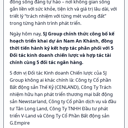
đồng sống đáng tự hào – nơi không gian sống
gắn liền với sức khỏe, tiện ích và giá trị lâu dài, với
triết lý “trách nhiệm với từng mét vuông đất”
trong từng hành trình phát triển.
Ngày hôm nay,
SJ Group chính thức công bố kế
hoạch triển khai dự án Nam An Khánh, đồng
thời tiến hành ký kết hợp tác phân phối với 5
Đối tác kinh doanh chiến lược và hợp tác tài
chính cùng 5 đối tác ngân hàng.
5 đơn vị Đối tác Kinh doanh Chiến lược của SJ
Group không ai khác chính là: Công ty Cổ phần
Bất động sản Thế Kỷ (CENLAND), Công Ty Trách
nhiệm hữu hạn phát triển thương mại bất động
sản Newstarland, Công ty Cổ phần dịch vụ và đầu
tư Tân Long Land, Công Ty TNHH Đầu tư phát
triển V-Land và Công Ty Cổ Phần Bất động sản
G.Empire