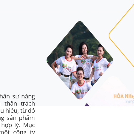
nhân sự năng
h thần trách
u hiểu, từ đó
ng sản phẩm
í hợp lý. Mục
một công ty