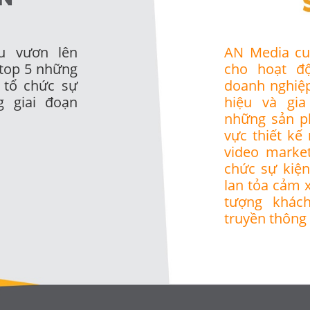
u vươn lên
AN Media cu
 top 5 những
cho hoạt đ
 tổ chức sự
doanh nghiệ
g giai đoạn
hiệu và gi
những sản p
vực thiết kế
video market
chức sự kiệ
lan tỏa cảm x
tượng khác
truyền thông 