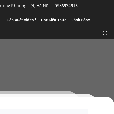
hường Phương Liệt, Hà Nội
0986934916
g
Sản Xuất Video
Góc Kiến Thức
Cảnh Báo!!
⌕