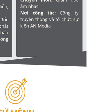
âm nhạc
ễn,
Nơi công tác:
Công ty
truyền thông và tổ chức sự
đốc
kiện AN Media
phát
khấu
ưởng