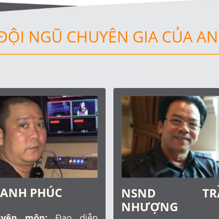
 ĐỘI NGŨ CHUYÊN GIA CỦA AN
 ANH PHÚC
NSND TR
NHƯỢNG
uyên môn:
Đạo diễn