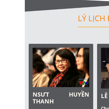
LÝ LỊCH
NSƯT HUYỀN
LÊ
THANH
Ch