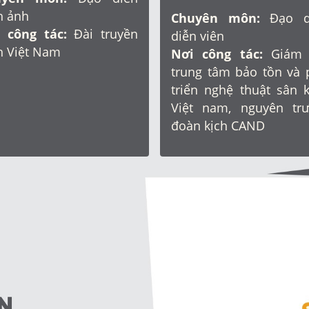
h ảnh
Chuyên môn:
Đạo di
 công tác:
Đài truyền
diễn viên
h Việt Nam
Nơi công tác:
Giám 
trung tâm bảo tồn và 
triển nghệ thuật sân 
Việt nam, nguyên tr
đoàn kịch CAND