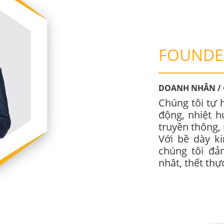
FOUNDER
DOANH NHÂN / C
Chúng tôi tự 
động, nhiệt 
truyền thông, 
Với bề dày k
chúng tôi đả
nhât, thết thự