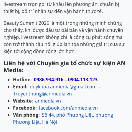
livestream trọn gói từ khâu lên phương án, chuẩn bị
thiết bị, bố trí nhân sự đến vận hành thực tế.
Beauty Summit 2026 là một trong những minh chứng
cho thấy, khi được đầu tư bài bản và vận hành chuyên
nghiệp, livestream không chỉ là công cụ phát sóng mà
còn trở thành cầu nối giúp lan tỏa những giá trị của sự
kiện tới cộng đồng rộng lớn hơn.
Liên hệ với Chuyên gia tổ chức sự kiện AN
Media:
Hotline:
0986.934.916
–
0904.113.123
Email:
duykhoa.anmedia@gmail.com
–
truyenthong@anmedia.vn
Website:
anmedia.vn
Facebook:
facebook.com/anmedia.vn
Văn phòng:
Số 44, phố Phương Liệt, phường
Phương Liệt, Hà Nội