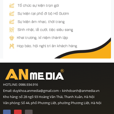
HOTLINE: 0986.934.916
Email: duykhoa.anmedia@gmail.com – kinhdoanh@anmedia.vn
Kho hàng: số 28 ngõ 93 Hoàng Văn Thái, Thanh Xuân, Hà Nội
Văn phòng: Số 44, phố Phương Liệt, phường Phương Liệt, Hà Nội