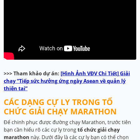
>>> Tham khảo dự án:
[Hình Ảnh VĐV Chi Tiết] Giải
chạy “Tiếp sức hưởng ứng ngày Asean về quản lý
thiên tai”
CÁC DẠNG CỰ LY TRONG TỔ
CHỨC GIẢI CHẠY MARATHON
Để chinh phục được đường chạy Marathon, trước tiên
bạn cần hiểu rõ các cự ly trong
tổ chức giải chạy
marathon
này. Dưới đây là các cự ly bạn có thể chọn