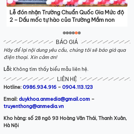
Lễ đón nhận Trường Chuẩn Quốc Gia Mức độ
2 – Dấu mốc tự hào của Trường Mầm non
Phương Liệt
BÁO GIÁ
Hãy để lại nội dung yêu cầu, chúng tôi sẽ báo giá qua
điện thoại. Xin cảm ơn!
Lỗi:
Không tìm thấy biểu mẫu liên hệ.
LIÊN HỆ
Hotline:
0986.934.916
–
0904.113.123
Email:
duykhoa.anmedia@gmail.com
–
truyenthong@anmedia.vn
Kho hàng: số 28 ngõ 93 Hoàng Văn Thái, Thanh Xuân,
Hà Nội