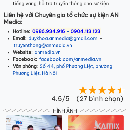
tiếng vang, hỗ trợ truyền thông cho sự kiện
Liên hệ với Chuyên gia tổ chức sự kiện AN
Media:
Hotline:
0986.934.916
–
0904.113.123
Email:
duykhoa.anmedia@gmail.com
–
truyenthong@anmedia.vn
Website:
anmedia.vn
Facebook:
facebook.com/anmedia.vn
Văn phòng:
Số 44, phố Phương Liệt, phường
Phương Liệt, Hà Nội
4.5/5 - (27 bình chọn)
HÌNH ẢNH