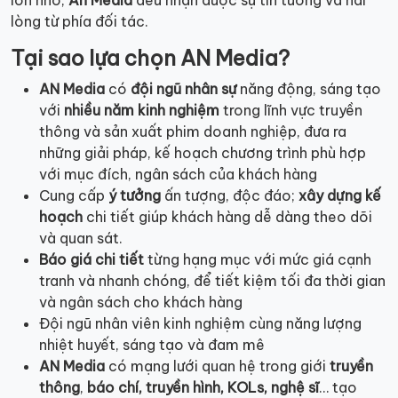
lớn nhỏ,
An Media
đều nhận được sự tin tưởng và hài
lòng từ phía đối tác.
Tại sao lựa chọn AN Media?
AN Media
có
đội ngũ nhân sự
năng động, sáng tạo
với
nhiều năm kinh nghiệm
trong lĩnh vực truyền
thông và sản xuất phim doanh nghiệp, đưa ra
những giải pháp, kế hoạch chương trình phù hợp
với mục đích, ngân sách của khách hàng
Cung cấp
ý tưởng
ấn tượng, độc đáo;
xây dựng kế
hoạch
chi tiết giúp khách hàng dễ dàng theo dõi
và quan sát.
Báo giá chi tiết
từng hạng mục với mức giá cạnh
tranh và nhanh chóng, để tiết kiệm tối đa thời gian
và ngân sách cho khách hàng
Đội ngũ nhân viên kinh nghiệm cùng năng lượng
nhiệt huyết, sáng tạo và đam mê
AN Media
có mạng lưới quan hệ trong giới
truyền
thông
,
báo chí,
truyền hình,
KOLs, nghệ sĩ
… tạo