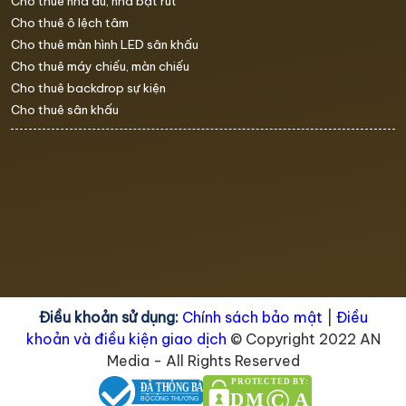
Cho thuê nhà dù, nhà bạt rút
Cho thuê ô lệch tâm
Cho thuê màn hình LED sân khấu
Cho thuê máy chiếu, màn chiếu
Cho thuê backdrop sự kiện
Cho thuê sân khấu
Điều khoản sử dụng:
Chính sách bảo mật
|
Điều
khoản và điều kiện giao dịch
© Copyright 2022 AN
Media - All Rights Reserved
PROTECTED BY:
ĐÃ THÔNG BÁO
©
DM
A
BỘ CÔNG THƯƠNG