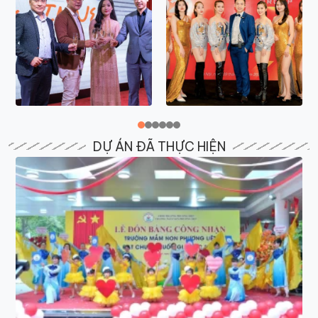
DỰ ÁN ĐÃ THỰC HIỆN