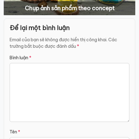
Chụp ảnh sản phẩm theo concept
Điều
Để lại một bình luận
hướng
bài
Email của bạn sẽ không được hiển thị công khai.
Các
trường bắt buộc được đánh dấu
*
viết
Bình luận
*
Tên
*