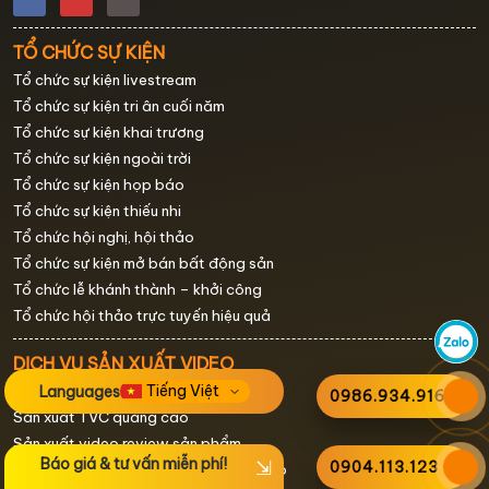
TỔ CHỨC SỰ KIỆN
Tổ chức sự kiện livestream
Tổ chức sự kiện tri ân cuối năm
Tổ chức sự kiện khai trương
Tổ chức sự kiện ngoài trời
Tổ chức sự kiện họp báo
Tổ chức sự kiện thiếu nhi
Tổ chức hội nghị, hội thảo
Tổ chức sự kiện mở bán bất động sản
Tổ chức lễ khánh thành – khởi công
Tổ chức hội thảo trực tuyến hiệu quả
DỊCH VỤ SẢN XUẤT VIDEO
Languages
Sản xuất Viral Video
0986.934.916
Sản xuất TVC quảng cáo
Sản xuất video review sản phẩm
Báo giá & tư vấn miễn phí!
0904.113.123
Sản xuất video giới thiệu doanh nghiệp