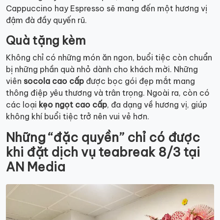
Cappuccino hay Espresso sẽ mang đến một hương vị
đậm đà đầy quyến rũ.
Quà tặng kèm
Không chỉ có những món ăn ngon, buổi tiệc còn chuẩn
bị những phần quà nhỏ dành cho khách mời. Những
viên
socola cao cấp
được bọc gói đẹp mắt mang
thông điệp yêu thương và trân trọng. Ngoài ra, còn có
các loại
kẹo ngọt cao cấp
, đa dạng về hương vị, giúp
không khí buổi tiệc trở nên vui vẻ hơn.
Những “đặc quyền” chỉ có được
khi đặt dịch vụ teabreak 8/3 tại
AN Media