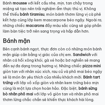
Bánh
mousse
với kết cấu nhẹ, mịn, tan chảy trong
miệng sẽ tạo nên trải nghiệm ẩm thực thú vị. Không
thể thiếu
bánh tiramisu
, món bánh thơm lừng vị cà phê
kết hợp cùng lớp kem mascarpone béo ngậy. Ngoài ra,
những chiếc
macarons
đầy màu sắc cũng sẽ góp phần
làm bàn tiệc trở nên sang trọng và hấp dẫn hơn.
Bánh mặn
Bên cạnh bánh ngọt, thực đơn còn có những món bánh
mặn giúp cân bằng vị giác của chị em.
Sandwich
với
nhân cá hồi xông khói, gà xé hoặc bơ nghiền sẽ mang
đến sự đa dạng trong hương vị. Những chiếc
pizza mini
giòn tan với nhân xúc xích, rau củ và phô mai béo ngậy
sẽ là món ăn yêu thích của nhiều khách mời.
Bánh tart
trứng
với lớp vỏ xốp giòn và nhân kem trứng béo mịn
cũng là một lựa chọn hoàn hảo. Đặc biệt,
bánh sừng
bò nhân phô mai
với lớp vỏ giòn tan và nhân phô mai
thơm lừng chắc chắn sẽ khiến thực khách hài lòng.