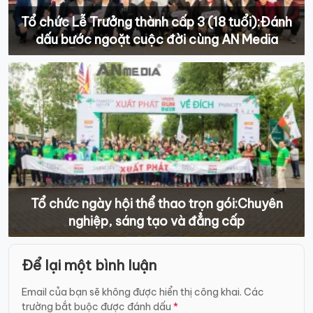
Tổ chức Lễ Trưởng thành cấp 3 (18 tuổi):Đánh
dấu bước ngoặt cuộc đời cùng AN Media
Tổ chức ngày hội thể thao trọn gói:Chuyên
nghiệp, sáng tạo và đẳng cấp
Điều
Để lại một bình luận
hướng
bài
Email của bạn sẽ không được hiển thị công khai.
Các
trường bắt buộc được đánh dấu
*