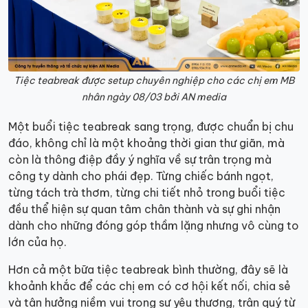
Tiệc teabreak được setup chuyên nghiệp cho các chị em MB
nhân ngày 08/03 bởi AN media
Một buổi tiệc teabreak sang trọng, được chuẩn bị chu
đáo, không chỉ là một khoảng thời gian thư giãn, mà
còn là thông điệp đầy ý nghĩa về sự trân trọng mà
công ty dành cho phái đẹp. Từng chiếc bánh ngọt,
từng tách trà thơm, từng chi tiết nhỏ trong buổi tiệc
đều thể hiện sự quan tâm chân thành và sự ghi nhận
dành cho những đóng góp thầm lặng nhưng vô cùng to
lớn của họ.
Hơn cả một bữa tiệc teabreak bình thường, đây sẽ là
khoảnh khắc để các chị em có cơ hội kết nối, chia sẻ
và tận hưởng niềm vui trong sự yêu thương, trân quý từ