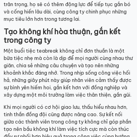
trân trọng, họ sẽ có thêm động lực để tiếp tục gắn bó
và cống hiến lâu dài, cùng công ty chinh phục những
mục tiêu lớn hơn trong tương lai.
Tạo không khí hòa thuận, gắn kết
trong công ty
Một buổi tiệc teabreak không chỉ đơn thuần là một
bữa tiệc nhẹ mà còn là dịp để mọi người cùng nhau thư
giãn, chia sẻ những câu chuyện và tạo nên những
khoảnh khắc đáng nhớ. Trong nhịp sống công việc hối
hả, những giây phút này giúp nhân viên cảm thấy được
sự bình yên hiếm hoi, gắn kết hơn với đồng nghiệp và
xây dựng một môi trường làm việc thân thiện, gần gũi.
Khi mọi người có cơ hội giao lưu, thấu hiểu nhau hơn,
tinh thần đồng đội cũng được nâng cao. Sự kết nối
giữa các thành viên trong công ty không chỉ góp phần
tạo nên bầu không khí làm việc tích cực mà còn thúc
đẩy sự phối hợp hiệu quả trong công việc cùng hướng