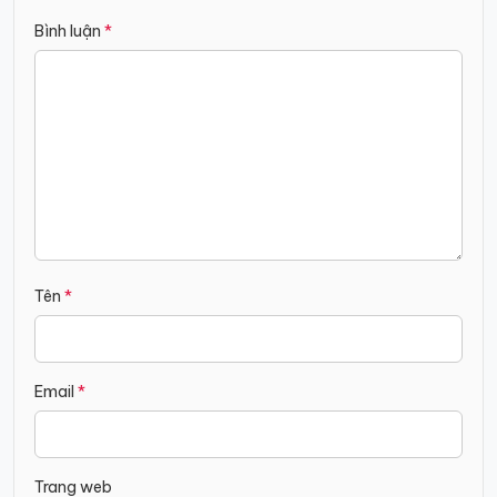
viết
Bình luận
*
Tên
*
Email
*
Trang web