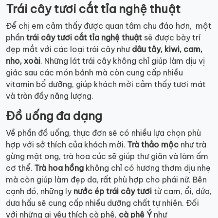
Trái cây tươi cắt tỉa nghệ thuật
Để chị em cảm thấy được quan tâm chu đáo hơn, một
phần
trái cây tươi cắt tỉa nghệ thuật
sẽ được bày trí
đẹp mắt với các loại trái cây như
dâu tây, kiwi, cam,
nho, xoài
. Những lát trái cây không chỉ giúp làm dịu vị
giác sau các món bánh mà còn cung cấp nhiều
vitamin bổ dưỡng, giúp khách mời cảm thấy tươi mát
và tràn đầy năng lượng.
Đồ uống đa dạng
Về phần đồ uống, thực đơn sẽ có nhiều lựa chọn phù
hợp với sở thích của khách mời.
Trà thảo mộc
như trà
gừng mật ong, trà hoa cúc sẽ giúp thư giãn và làm ấm
cơ thể.
Trà hoa hồng
không chỉ có hương thơm dịu nhẹ
mà còn giúp làm đẹp da, rất phù hợp cho phái nữ. Bên
cạnh đó, những ly
nước ép trái cây tươi
từ cam, ổi, dứa,
dưa hấu sẽ cung cấp nhiều dưỡng chất tự nhiên. Đối
với những ai yêu thích cà phê,
cà phê Ý
như