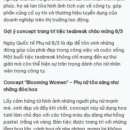
phúc, họ sẽ lan tỏa hình ảnh tích cực về công ty, góp
phần củng cố uy tín và thương hiệu tuyển dụng của
doanh nghiệp trên thị trường lao động.
Gợi ý concept trang trí tiệc teabreak chào mừng 8/3
Ngày Quốc tế Phụ nữ 8/3 là dịp để tôn vinh những
đóng góp của phái đẹp trong công việc và cuộc sống.
Một buổi tiệc teabreak không chỉ mang đến sự thư
giãn mà còn thể hiện sự trân trọng dành cho nữ nhân
viên trong công ty.
Concept “Blooming Women” – Phụ nữ tỏa sáng như
những đóa hoa
Lấy cảm hứng từ hình ảnh những người phụ nữ mạnh
mẽ, xinh đẹp và đầy khí chất, concept này sử dụng hoa
tươi làm chủ đạo với các tông màu dịu dàng như hồng
pastel, trắng và vàng. Bàn tiệc được trang trí với những
lẵng hoa lớn, cánh hoa rải nhẹ nhàng, mang lại không