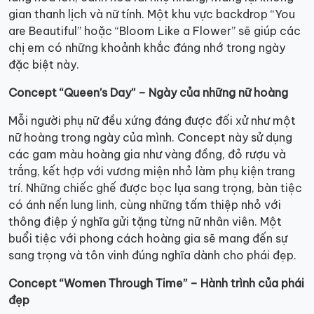
gian thanh lịch và nữ tính. Một khu vực backdrop “You
are Beautiful” hoặc “Bloom Like a Flower” sẽ giúp các
chị em có những khoảnh khắc đáng nhớ trong ngày
đặc biệt này.
Concept “Queen’s Day” – Ngày của những nữ hoàng
Mỗi người phụ nữ đều xứng đáng được đối xử như một
nữ hoàng trong ngày của mình. Concept này sử dụng
các gam màu hoàng gia như vàng đồng, đỏ rượu và
trắng, kết hợp với vương miện nhỏ làm phụ kiện trang
trí. Những chiếc ghế được bọc lụa sang trọng, bàn tiệc
có ánh nến lung linh, cùng những tấm thiệp nhỏ với
thông điệp ý nghĩa gửi tặng từng nữ nhân viên. Một
buổi tiệc với phong cách hoàng gia sẽ mang đến sự
sang trọng và tôn vinh đúng nghĩa dành cho phái đẹp.
Concept “Women Through Time” – Hành trình của phái
đẹp