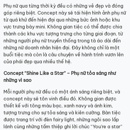
Phụ nữ qua từng thời kỳ đều có những vẻ đẹp và đóng
góp riêng biệt. Concept này sẽ tái hiện hình ảnh phụ nữ
từ quá khứ đến hiện đại qua những bức ảnh hoặc khu
vực trưng bày mini. Không gian tiệc có thể được chia
thành các khu vực tượng trưng cho từng giai đoạn, từ
những người phụ nữ truyền thống trong tà áo dài đến
những nữ doanh nhân hiện đại. Đây không chỉ là một
buổi tiệc mà còn là câu chuyện về hành trình vươn lên
của phái đẹp qua nhiều thế hệ.
Concept “Shine Like a Star” – Phụ nữ tỏa sáng như
những vì sao
Mỗi người phụ nữ đều có một ánh sáng riêng biệt, và
concept này sẽ tôn vinh điều đó. Không gian được
thiết kế với tông màu bạc, xanh navy và ánh kim,
tượng trưng cho sự tỏa sáng và kiên cường. Bàn tiệc
được trang trí với đèn fairy light, những ngôi sao lấp
lánh cùng những tấm thiệp ghi lời chúc “You’re a star”