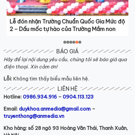
Raising văn hóa VNPT Heart – AN Media
đồng hành tổ chức giải chạy lan tỏa văn hóa
doanh nghiệp VNPT – IT
BÁO GIÁ
Hãy để lại nội dung yêu cầu, chúng tôi sẽ báo giá qua
điện thoại. Xin cảm ơn!
Lỗi:
Không tìm thấy biểu mẫu liên hệ.
LIÊN HỆ
Hotline:
0986.934.916
–
0904.113.123
Email:
duykhoa.anmedia@gmail.com
–
truyenthong@anmedia.vn
Kho hàng: số 28 ngõ 93 Hoàng Văn Thái, Thanh Xuân,