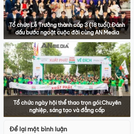
Tổ chức Lễ Trưởng thành cấp 3 (18 tuổi):Đánh
dấu bước ngoặt cuộc đời cùng AN Media
Tổ chức ngày hội thể thao trọn gói:Chuyên
nghiệp, sáng tạo và đẳng cấp
Điều
Để lại một bình luận
hướng