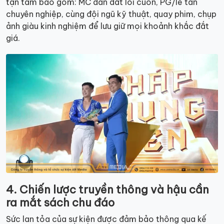
tận tâm bao gồm: MC dẫn dắt lôi cuốn, PG/lễ tân
chuyên nghiệp, cùng đội ngũ kỹ thuật, quay phim, chụp
ảnh giàu kinh nghiệm để lưu giữ mọi khoảnh khắc đắt
giá.
4. Chiến lược truyền thông và hậu cần
ra mắt sách chu đáo
Sức lan tỏa của sự kiện được đảm bảo thông qua kế