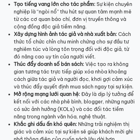
Tạo tiếng vang lớn cho tác phẩm:
Sự kiện chuyên
nghiệp là “ngòi nổ” thu hút sự quan tâm mạnh mẽ
từ các cơ quan báo chí, đơn vị truyền thông và
cộng đồng độc giả tiềm năng.
Xây dựng hình ảnh tác giả và nhà xuất bản:
Cách
thức tổ chức chỉn chu minh chứng cho sự đầu tư
nghiêm túc và lòng tôn trọng đối với độc giả, từ
đó nâng cao uy tín của người viết.
Thúc đẩy doanh số bán sách:
Việc tạo ra không
gian tương tác trực tiếp giúp xóa nhòa khoảng
cách giữa tác giả và người đọc, khơi gợi cảm xúc
và thúc đẩy quyết định mua sách ngay tại sự kiện.
Mở rộng mạng lưới quan hệ:
Đây là dịp lý tưởng để
kết nối với các nhà phê bình, blogger, những người
có sức ảnh hưởng (KOLs) và các đối tác tiềm
năng trong ngành văn hóa, nghệ thuật.
Khắc ghi dấu ấn khó quên:
Những trải nghiệm thị
giác và cảm xúc tại sự kiện sẽ giúp khách mời ghi
nhớ thông điệp của cuốn sách lâu dài hơn.