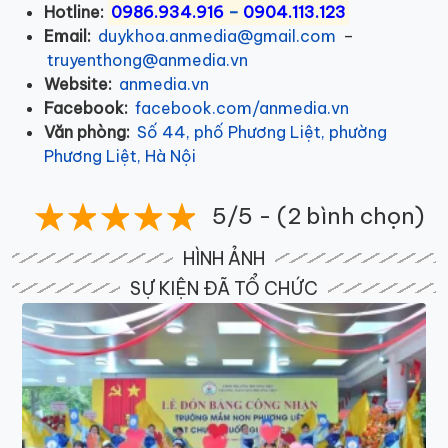
Hotline:
0986.934.916
–
0904.113.123
Email:
duykhoa.anmedia@gmail.com
–
truyenthong@anmedia.vn
Website:
anmedia.vn
Facebook:
facebook.com/anmedia.vn
Văn phòng:
Số 44, phố Phương Liệt, phường
Phương Liệt, Hà Nội
5/5 - (2 bình chọn)
HÌNH ẢNH
SỰ KIỆN ĐÃ TỔ CHỨC