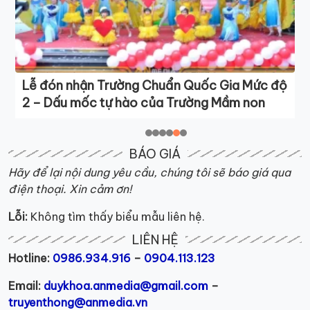
độ
Raising văn hóa VNPT Heart – AN Media
đồng hành tổ chức giải chạy lan tỏa văn hóa
doanh nghiệp VNPT – IT
BÁO GIÁ
Hãy để lại nội dung yêu cầu, chúng tôi sẽ báo giá qua
điện thoại. Xin cảm ơn!
Lỗi:
Không tìm thấy biểu mẫu liên hệ.
LIÊN HỆ
Hotline:
0986.934.916
–
0904.113.123
Email:
duykhoa.anmedia@gmail.com
–
truyenthong@anmedia.vn