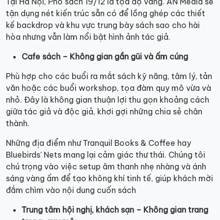
Tại Hà Nội, Phố sách 19/12 là tọa độ vàng. AN Media sẽ
tận dụng nét kiến trúc sẵn có để lồng ghép các thiết
kế backdrop và khu vực trung bày sách sao cho hài
hòa nhưng vẫn làm nổi bật hình ảnh tác giả.
Cafe sách – Không gian gần gũi và ấm cúng
Phù hợp cho các buổi ra mắt sách kỹ năng, tâm lý, tản
văn hoặc các buổi workshop, tọa đàm quy mô vừa và
nhỏ. Đây là không gian thuận lợi thu gọn khoảng cách
giữa tác giả và độc giả, khơi gợi những chia sẻ chân
thành.
Những địa điểm như Tranquil Books & Coffee hay
Bluebirds’ Nets mang lại cảm giác thư thái. Chúng tôi
chú trọng vào việc setup âm thanh nhẹ nhàng và ánh
sáng vàng ấm để tạo không khí tinh tế, giúp khách mời
đắm chìm vào nội dung cuốn sách
Trung tâm hội nghị, khách sạn – Không gian trang