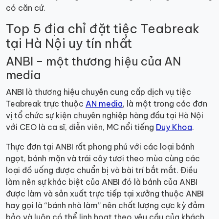
có căn cứ.
Top 5 địa chỉ đặt tiệc Teabreak
tại Hà Nội uy tín nhất
ANBI – một thương hiệu của AN
media
ANBI là thương hiệu chuyên cung cấp dịch vụ tiệc
Teabreak trực thuộc
AN media
, là một trong các đơn
vị tổ chức sự kiện chuyên nghiệp hàng đầu tại Hà Nội
với CEO là ca sĩ, diễn viên, MC nổi tiếng
Duy Khoa
.
Thực đơn tại ANBI rất phong phú với các loại bánh
ngọt, bánh mặn và trái cây tươi theo mùa cùng các
loại đồ uống được chuẩn bị và bài trí bắt mắt. Điều
làm nên sự khác biệt của ANBI đó là bánh của ANBI
được làm và sản xuất trực tiếp tại xưởng thuộc ANBI
hay gọi là “bánh nhà làm” nên chất lượng cực kỳ đảm
bảo và luôn có thể linh hoạt theo yêu cầu của khách