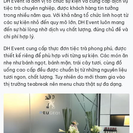
DH Event là đơn vị tổ chức sự kiện và cung cấp dịch vụ
tiệc trà chuyên nghiệp, được khách hàng tin tưởng
trong nhiều năm qua. Với khả năng tổ chức linh hoạt từ
các sự kiện nhỏ đến quy mô lớn, DH Event luôn mang
đến sự hài lòng nhờ dịch vụ chất lượng, đúng chủ đề và
chi phí hợp lý.
DH Event cung cấp thực đơn tiệc trà phong phú, được
thiết kế riêng để phù hợp với từng sự kiện. Các món ăn
nhẹ như bánh ngọt, bánh mặn, trái cây tươi, cùng đồ
uống cao cấp đều được chuẩn bị từ những nguyên liệu
tươi ngon, chất lượng. Tuy nhiên do mới tham gia vào
thị trường teabreak nên menu chưa thật sự đa dạng.