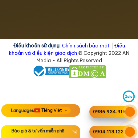
Điều khoản sử dụng:
Chính sách bảo mật
|
Điều
khoản và điều kiện giao dịch
© Copyright 2022 AN
Media - All Rights Reserved
PROTECTED BY:
ĐÃ THÔNG BÁO
©
DM
A
BỘ CÔNG THƯƠNG
Languages
0986.934.916
Báo giá & tư vấn miễn phí!
0904.113.123