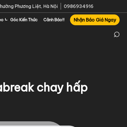
phường Phương Liệt, Hà Nội
0986934916
Nhận Báo Giá Ngay
eo
Góc Kiến Thức
Cảnh Báo!!
⌕
eabreak chay hấp