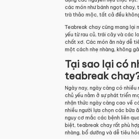
các món như bánh ngọt chay, trá
trà thảo mộc, tất cả đều khôn
Teabreak chay cũng mang lại nh
yếu từ rau củ, trái cây và các 
chất xơ. Các món ăn này dễ tiê
một cách nhẹ nhàng, không gâ
Tại sao lại có 
teabreak chay
Ngày nay, ngày càng có nhiều 
chủ yếu nằm ở sự phát triển m
nhận thức ngày càng cao về các
nhiều người lựa chọn các bữa 
nguy cơ mắc các bệnh liên qu
biệt, teabreak chay rất phù hợ
nhàng, bổ dưỡng và dễ tiêu hó