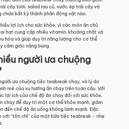
i cây tươi, salad rau củ, nước ép trái cây và
g chứa bất kỳ thành phần động vật nào.
iều lợi ích cho sức khỏe, vì các món ăn chủ
loại hạt cung cấp nhiều vitamin, khoáng chất và
u hóa và giúp duy trì năng lượng cho cơ thể
y cảm giác nặng bụng.
nhiều người ưa chuộng
?
người ưa chuộng tiệc teabreak chay, và lý do
ạnh mẽ của xu hướng ăn chay trên toàn cầu. Với
 lợi ích của chế độ ăn chay đối với sức khỏe,
ăn chay để duy trì một cơ thể khỏe mạnh, giảm
an đến chế độ ăn uống không lành mạnh. Đặc
p với “tôn chỉ” của một bữa tiệc teabreak – nhẹ
a.