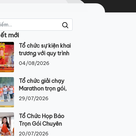
iết mới
Tổ chức sự kiện khai
trương với quy trình
CHUẨN
04/08/2026
Tổ chức giải chạy
Marathon trọn gói,
chuyên nghiệp tại
29/07/2026
Việt Nam
Tổ Chức Họp Báo
Trọn Gói Chuyên
Nghiệp Tại Hà Nội
20/07/2026