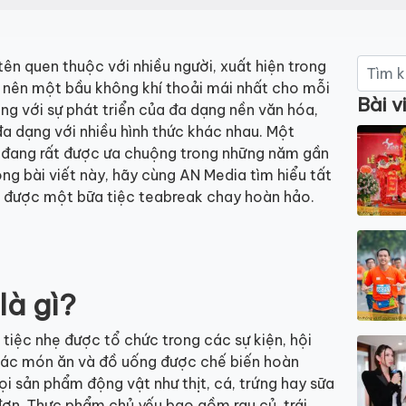
Tìm
tên quen thuộc với nhiều người, xuất hiện trong
kiếm:
tạo nên một bầu không khí thoải mái nhất cho mỗi
Bài v
ng với sự phát triển của đa dạng nền văn hóa,
đa dạng với nhiều hình thức khác nhau. Một
k đang rất được ưa chuộng trong những năm gần
ong bài viết này, hãy cùng AN Media tìm hiểu tất
ó được một bữa tiệc teabreak chay hoàn hảo.
là gì?
 tiệc nhẹ được tổ chức trong các sự kiện, hội
 các món ăn và đồ uống được chế biến hoàn
ọi sản phẩm động vật như thịt, cá, trứng hay sữa
ơn. Thực phẩm chủ yếu bao gồm rau củ, trái