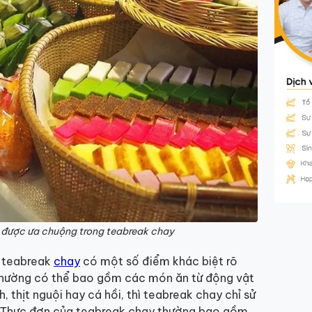
được ưa chuộng trong teabreak chay
, teabreak
chay
có một số điểm khác biệt rõ
 thường có thể bao gồm các món ăn từ động vật
h, thịt nguội hay cá hồi, thì teabreak chay chỉ sử
t. Thực đơn của teabreak chay thường bao gồm