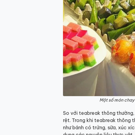
Một số món chay 
So với teabreak thông thường
rệt. Trong khi teabreak thông
như bánh có trứng, sữa, xúc xíc
dụng các nguyên liệu thực vậ