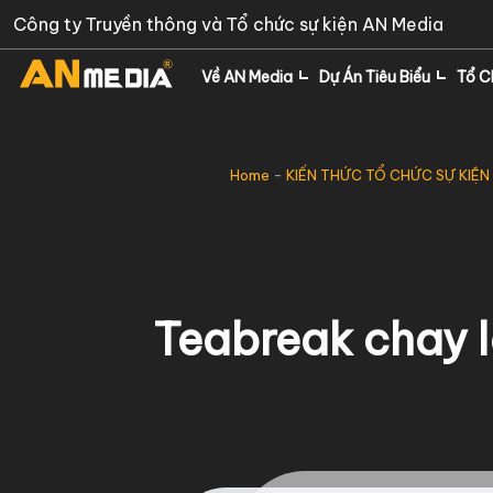
Skip
Công ty Truyền thông và Tổ chức sự kiện AN Media
to
content
Về AN Media
Dự Án Tiêu Biểu
Tổ C
Home
-
KIẾN THỨC TỔ CHỨC SỰ KIỆN
Teabreak chay l