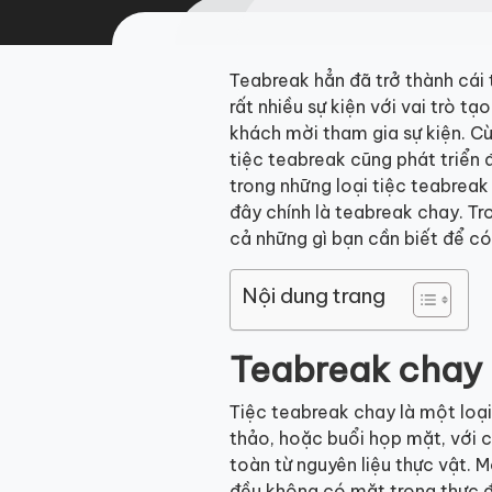
Teabreak hẳn đã trở thành cái 
rất nhiều sự kiện với vai trò 
khách mời tham gia sự kiện. Cù
tiệc teabreak cũng phát triển 
trong những loại tiệc teabrea
đây chính là teabreak chay. Tr
cả những gì bạn cần biết để c
Nội dung trang
Teabreak chay 
Tiệc teabreak chay là một loại
thảo, hoặc buổi họp mặt, với
toàn từ nguyên liệu thực vật. M
đều không có mặt trong thực đ