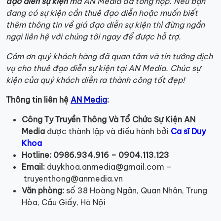
đạo diễn sự kiện
mà AN Media đã tổng hợp. Nếu bạn
đang có sự kiện cần thuê đạo diễn hoặc muốn biết
thêm thông tin về giá đạo diễn sự kiện thì đừng ngần
ngại liên hệ với chúng tôi ngay để được hỗ trợ.
Cảm ơn quý khách hàng đã quan tâm và tin tưởng dịch
vụ cho thuê đạo diễn sự kiện tại AN Media. Chúc sự
kiện của quý khách diễn ra thành công tốt đẹp!
Thông tin liên hệ
AN Media
:
Công Ty Truyền Thông Và Tổ Chức Sự Kiện AN
Media
được thành lập và điều hành bởi
Ca sĩ Duy
Khoa
Hotline:
0986.934.916 – 0904.113.123
Email:
duykhoa.anmedia@gmail.com –
truyenthong@anmedia.vn
Văn phòng:
số 38 Hoàng Ngân, Quan Nhân, Trung
Hòa, Cầu Giấy, Hà Nội