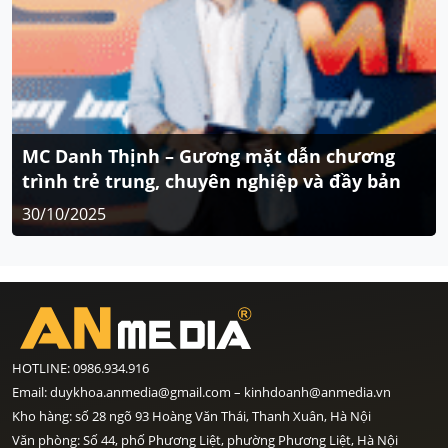
MC Danh Thịnh – Gương mặt dẫn chương
trình trẻ trung, chuyên nghiệp và đầy bản
lĩnh
30/10/2025
HOTLINE: 0986.934.916
Email: duykhoa.anmedia@gmail.com – kinhdoanh@anmedia.vn
Kho hàng: số 28 ngõ 93 Hoàng Văn Thái, Thanh Xuân, Hà Nội
Văn phòng: Số 44, phố Phương Liệt, phường Phương Liệt, Hà Nội