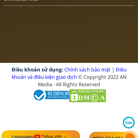
Điều khoản sử dụng:
Chính sách bảo mật
|
Điều
khoản và điều kiện giao dịch
© Copyright 2022 AN
Media - All Rights Reserved
PROTECTED BY:
ĐÃ THÔNG BÁO
©
DM
A
BỘ CÔNG THƯƠNG
Languages