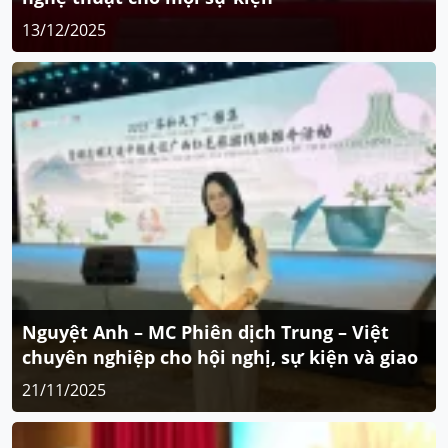
13/12/2025
Nguyệt Anh – MC Phiên dịch Trung – Việt
chuyên nghiệp cho hội nghị, sự kiện và giao
thương quốc tế
21/11/2025