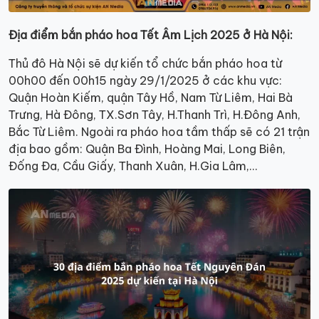
Địa điểm bắn pháo hoa Tết Âm Lịch 2025 ở Hà Nội:
Thủ đô Hà Nội sẽ dự kiến tổ chức bắn pháo hoa từ
00h00 đến 00h15 ngày 29/1/2025 ở các khu vực:
Quận Hoàn Kiếm, quận Tây Hồ, Nam Từ Liêm, Hai Bà
Trưng, Hà Đông, TX.Sơn Tây, H.Thanh Trì, H.Đông Anh,
Bắc Từ Liêm. Ngoài ra pháo hoa tầm thấp sẽ có 21 trận
địa bao gồm: Quận Ba Đình, Hoàng Mai, Long Biên,
Đống Đa, Cầu Giấy, Thanh Xuân, H.Gia Lâm,…