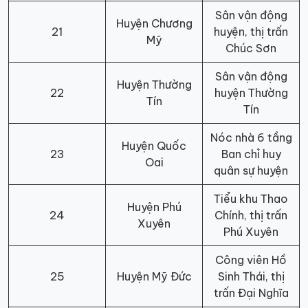
Sân vận động
Huyện Chương
21
huyện, thị trấn
Mỹ
Chúc Sơn
Sân vận động
Huyện Thường
22
huyện Thường
Tín
Tín
Nóc nhà 6 tầng
Huyện Quốc
23
Ban chỉ huy
Oai
quân sự huyện
Tiểu khu Thao
Huyện Phú
24
Chính, thị trấn
Xuyên
Phú Xuyên
Công viên Hồ
25
Huyện Mỹ Đức
Sinh Thái, thị
trấn Đại Nghĩa