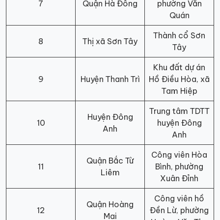
7
Quận Hà Đông
phường Văn
Quán
Thành cổ Sơn
8
Thị xã Sơn Tây
Tây
Khu đất dự án
9
Huyện Thanh Trì
Hồ Điều Hòa, xã
Tam Hiệp
Trung tâm TDTT
Huyện Đông
10
huyện Đông
Anh
Anh
Công viên Hòa
Quận Bắc Từ
11
Bình, phường
Liêm
Xuân Đỉnh
Công viên hồ
Quận Hoàng
12
Đền Lừ, phường
Mai