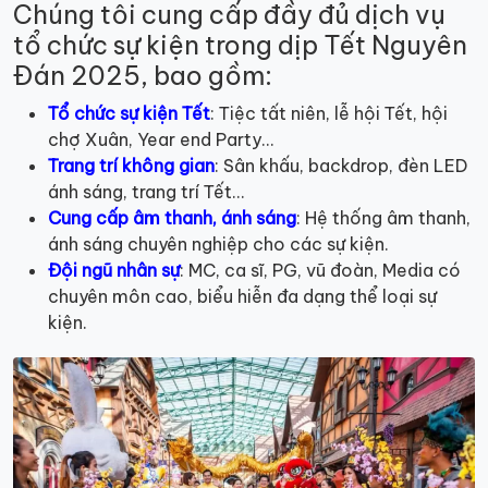
Chúng tôi cung cấp đầy đủ dịch vụ
tổ chức sự kiện trong dịp Tết Nguyên
Đán 2025, bao gồm:
Tổ chức sự kiện Tết
: Tiệc tất niên, lễ hội Tết, hội
chợ Xuân, Year end Party…
Trang trí không gian
: Sân khấu, backdrop, đèn LED
ánh sáng, trang trí Tết…
Cung cấp âm thanh, ánh sáng
: Hệ thống âm thanh,
ánh sáng chuyên nghiệp cho các sự kiện.
Đội ngũ nhân sự
: MC, ca sĩ, PG, vũ đoàn, Media có
chuyên môn cao, biểu hiễn đa dạng thể loại sự
kiện.