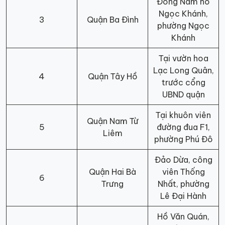
Đông Nam hồ
Ngọc Khánh,
3
Quận Ba Đình
phường Ngọc
Khánh
Tại vườn hoa
Lạc Long Quân,
4
Quận Tây Hồ
trước cổng
UBND quận
Tại khuôn viên
Quận Nam Từ
5
đường đua F1,
Liêm
phường Phú Đô
Đảo Dừa, công
Quận Hai Bà
viên Thống
6
Trưng
Nhất, phường
Lê Đại Hành
Hồ Văn Quán,