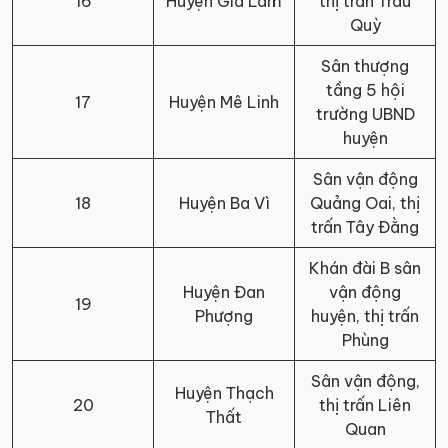
16
Huyện Gia Lâm
thị trấn Trâu
Quỳ
Sân thượng
tầng 5 hội
17
Huyện Mê Linh
trường UBND
huyện
Sân vận động
18
Huyện Ba Vì
Quảng Oai, thị
trấn Tây Đằng
Khán đài B sân
Huyện Đan
vận động
19
Phượng
huyện, thị trấn
Phùng
Sân vận động,
Huyện Thạch
20
thị trấn Liên
Thất
Quan