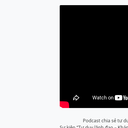
Podcast chia sẻ tư d
Sự kiện “Tư duy lãnh đạo – Kh