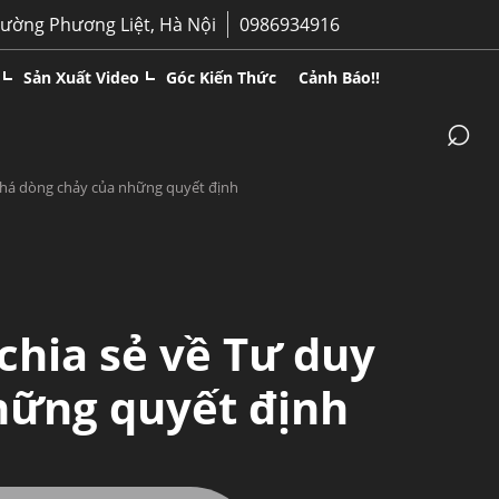
hường Phương Liệt, Hà Nội
0986934916
Sản Xuất Video
Góc Kiến Thức
Cảnh Báo!!
⌕
phá dòng chảy của những quyết định
hia sẻ về Tư duy
hững quyết định