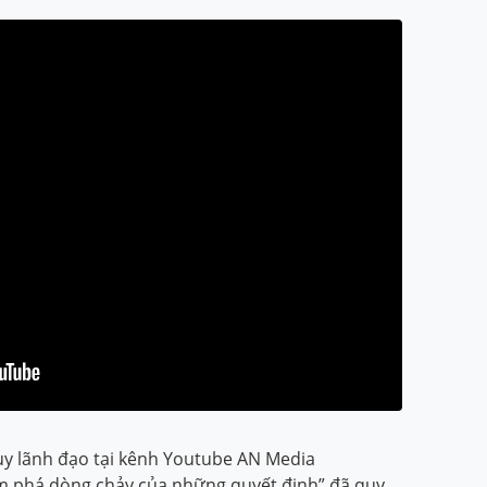
uy lãnh đạo tại kênh Youtube AN Media
ám phá dòng chảy của những quyết định” đã quy