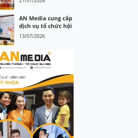
21/07/2026
AN Media cung cấp
dịch vụ tổ chức hội
nghị, hội thảo trọn
13/07/2026
gói