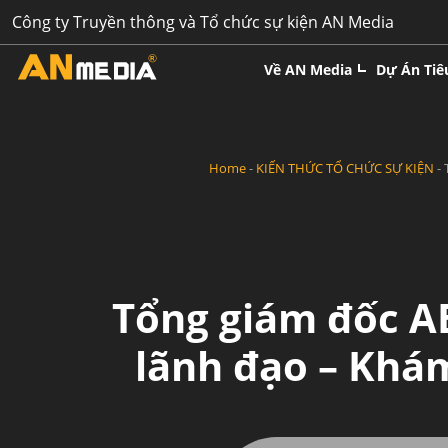
Skip
Công ty Truyền thông và Tổ chức sự kiện AN Media
to
content
Về AN Media
Dự Án Tiê
Home
-
KIẾN THỨC TỔ CHỨC SỰ KIỆN
-
Tổng giám đốc A
lãnh đạo – Khá