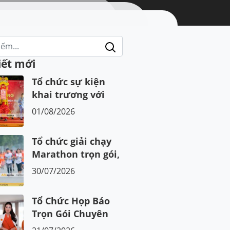
iết mới
Tổ chức sự kiện
khai trương với
quy trình CHUẨN
01/08/2026
Tổ chức giải chạy
Marathon trọn gói,
chuyên nghiệp tại
30/07/2026
Việt Nam
Tổ Chức Họp Báo
Trọn Gói Chuyên
Nghiệp Tại Hà Nội