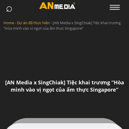
⌕
Skip
to
content
Home
-
Dự án đã thực hiện
-
[AN Media x SingChiak] Tiệc khai trương
“Hòa mình vào vị ngọt của ẩm thực Singapore”
[AN Media x SingChiak] Tiệc khai trương “Hòa
mình vào vị ngọt của ẩm thực Singapore”