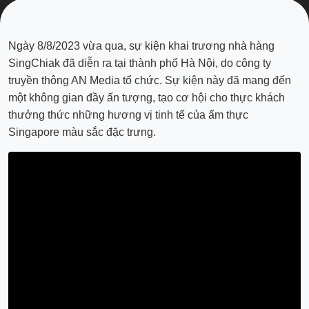
Ngày 8/8/2023 vừa qua, sự kiện khai trương nhà hàng
SingChiak đã diễn ra tại thành phố Hà Nội, do công ty
truyền thông AN Media tổ chức. Sự kiện này đã mang đến
một không gian đầy ấn tượng, tạo cơ hội cho thực khách
thưởng thức những hương vị tinh tế của ẩm thực
Singapore màu sắc đặc trưng.